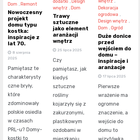
wnętrz
,
dodatki
,
Design
Dom
,
Remont
Dekoracja
wnętrz
,
Dom
Nowoczesny
ogrodowa
,
Trawy
projekt
Design wnętrz
,
sztuczne
domu typu
Dom
,
Ogród
jako element
kostka:
aranżacji
Duże donice
inspiracje z
wnętrz
przed
lat 70.
wejściem do
25 lipca 2025
8 sierpnia
domu –
2025
Czy
inspiracje i
aranżacje
Pamiętasz te
pamiętasz, jak
17 lipca 2025
charakterysty
kiedyś
czne bryły,
Pierwsze
sztuczne
które
wrażenie ma
rośliny
zdominowały
ogromne
kojarzyły się z
polskie osiedla
znaczenie, a
zakurzonymi,
w czasach
wejście do
plastikowym
PRL-u? Domy-
domu to
ozdobami w
kostki to
wizytówka,
mieszkaniu