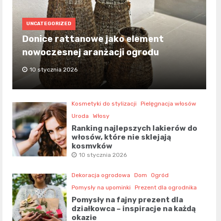
UNCATEGORIZED
Donice rattanowe jako element
nowoczesnej aranżacji ogrodu
10 stycznia 2026
Kosmetyki do stylizacji
Pielęgnacja włosów
Uroda
Włosy
Ranking najlepszych lakierów do
włosów, które nie sklejają
kosmyków
10 stycznia 2026
Dekoracja ogrodowa
Dom
Ogród
Pomysły na upominki
Prezent dla ogrodnika
Pomysły na fajny prezent dla
działkowca – inspiracje na każdą
okazję