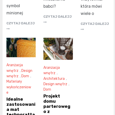
symbol
która mówi
babci?
minionej
wiele o
CZYTAJ DALEJJ
CZYTAJ DALEJJ
CZYTAJ DALEJJ
Aranżacja
Aranżacja
wnętrz
,
Design
wnętrz
,
wnętrz
,
Dom
,
Architektura
,
Materiały
Design wnętrz
,
wykończeniow
Dom
e
Projekt
Idealne
domu
zastosowani
parteroweg
a mat
o z
technoratta