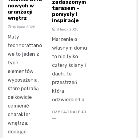
zadaszonym
nowych w
tarasem –
aranżacji
pomysły i
wnętrz
inspiracje
16 lipca 2025
8 lipca 2025
Maty
Marzenie o
technorattano
własnym domu
we to jeden z
to nie tylko
tych
cztery ściany i
elementów
dach. To
wyposażenia,
przestrzeń,
które potrafią
która
całkowicie
odzwierciedla
odmienić
CZYTAJ DALEJJ
charakter
wnętrza,
dodając