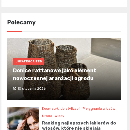
Polecamy
UNCATEGORIZED
Donice rattanowe jako element
nowoczesnej aranżacji ogrodu
10 stycznia 2026
Kosmetyki do stylizacji
Pielęgnacja włosów
Uroda
Włosy
Ranking najlepszych lakierów do
włosów, które nie sklejają