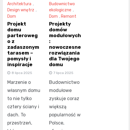
Budownictwo
Architektura
,
ekologiczne
,
Design wnętrz
,
Dom
,
Remont
Dom
Projekty
Projekt
domów
domu
modułowych
parteroweg
:
o z
nowoczesne
zadaszonym
rozwiązania
tarasem –
dla Twojego
pomysły i
domu
inspiracje
7 lipca 2025
8 lipca 2025
Budownictwo
Marzenie o
modułowe
własnym domu
zyskuje coraz
to nie tylko
większą
cztery ściany i
popularność w
dach. To
Polsce,
przestrzeń,