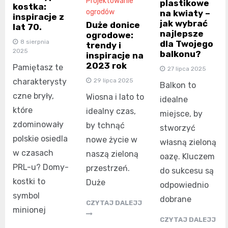
Projektowanie
plastikowe
kostka:
ogrodów
na kwiaty –
inspiracje z
jak wybrać
Duże donice
lat 70.
najlepsze
ogrodowe:
8 sierpnia
dla Twojego
trendy i
2025
balkonu?
inspiracje na
2023 rok
Pamiętasz te
27 lipca 2025
29 lipca 2025
charakterysty
Balkon to
czne bryły,
Wiosna i lato to
idealne
które
idealny czas,
miejsce, by
zdominowały
by tchnąć
stworzyć
polskie osiedla
nowe życie w
własną zieloną
w czasach
naszą zieloną
oazę. Kluczem
PRL-u? Domy-
przestrzeń.
do sukcesu są
kostki to
Duże
odpowiednio
symbol
dobrane
CZYTAJ DALEJJ
minionej
CZYTAJ DALEJJ