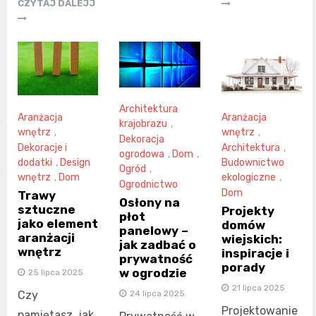
CZYTAJ DALEJJ
Architektura
Aranżacja
Aranżacja
krajobrazu
,
wnętrz
,
wnętrz
,
Dekoracja
Dekoracje i
Architektura
,
ogrodowa
,
Dom
,
dodatki
,
Design
Budownictwo
Ogród
,
wnętrz
,
Dom
ekologiczne
,
Ogrodnictwo
Dom
Trawy
Osłony na
sztuczne
Projekty
płot
jako element
domów
panelowy –
aranżacji
wiejskich:
jak zadbać o
wnętrz
inspiracje i
prywatność
porady
w ogrodzie
25 lipca 2025
21 lipca 2025
24 lipca 2025
Czy
Projektowanie
pamiętasz, jak