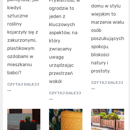
Prywatność w
domu w stylu
kiedyś
ogrodzie to
wiejskim to
sztuczne
jeden z
marzenie wielu
rośliny
kluczowych
osób
kojarzyły się z
aspektów, na
poszukujących
zakurzonymi,
który
spokoju,
plastikowym
zwracamy
bliskości
ozdobami w
uwagę
natury i
mieszkaniu
urządzając
prostoty.
babci?
przestrzeń
wokół
CZYTAJ DALEJJ
CZYTAJ DALEJJ
CZYTAJ DALEJJ