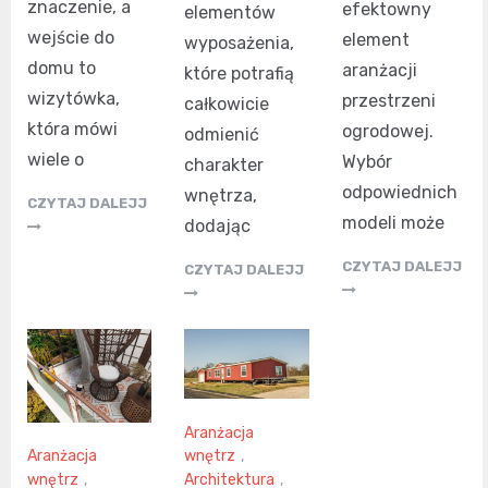
znaczenie, a
efektowny
elementów
wejście do
element
wyposażenia,
domu to
aranżacji
które potrafią
wizytówka,
przestrzeni
całkowicie
która mówi
ogrodowej.
odmienić
wiele o
Wybór
charakter
odpowiednich
wnętrza,
CZYTAJ DALEJJ
modeli może
dodając
CZYTAJ DALEJJ
CZYTAJ DALEJJ
Aranżacja
wnętrz
,
Aranżacja
Architektura
,
wnętrz
,