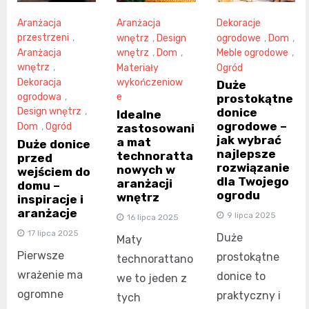
Aranżacja
Aranżacja
Dekoracje
przestrzeni
,
wnętrz
,
Design
ogrodowe
,
Dom
,
Aranżacja
wnętrz
,
Dom
,
Meble ogrodowe
,
wnętrz
,
Materiały
Ogród
Dekoracja
wykończeniow
Duże
ogrodowa
,
e
prostokątne
Design wnętrz
,
donice
Idealne
ogrodowe –
Dom
,
Ogród
zastosowani
jak wybrać
a mat
Duże donice
najlepsze
technoratta
przed
rozwiązanie
nowych w
wejściem do
dla Twojego
aranżacji
domu –
ogrodu
wnętrz
inspiracje i
aranżacje
9 lipca 2025
16 lipca 2025
17 lipca 2025
Duże
Maty
Pierwsze
prostokątne
technorattano
wrażenie ma
donice to
we to jeden z
ogromne
praktyczny i
tych