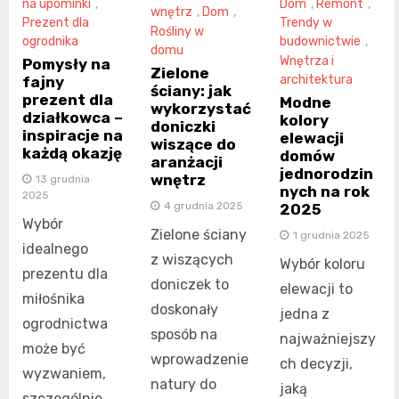
na upominki
,
Dom
,
Remont
,
wnętrz
,
Dom
,
Prezent dla
Trendy w
Rośliny w
ogrodnika
budownictwie
,
domu
Wnętrza i
Pomysły na
Zielone
architektura
fajny
ściany: jak
prezent dla
Modne
wykorzystać
działkowca –
kolory
doniczki
inspiracje na
elewacji
wiszące do
każdą okazję
domów
aranżacji
jednorodzin
wnętrz
13 grudnia
nych na rok
2025
4 grudnia 2025
2025
Wybór
Zielone ściany
1 grudnia 2025
idealnego
z wiszących
Wybór koloru
prezentu dla
doniczek to
elewacji to
miłośnika
doskonały
jedna z
ogrodnictwa
sposób na
najważniejszy
może być
wprowadzenie
ch decyzji,
wyzwaniem,
natury do
jaką
szczególnie