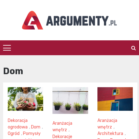
Skip
to
content
argumenty.pl
Dom
Dekoracja
Aranżacja
Aranżacja
ogrodowa
,
Dom
,
wnętrz
,
wnętrz
,
Ogród
,
Pomysły
Architektura
,
Dekoracje