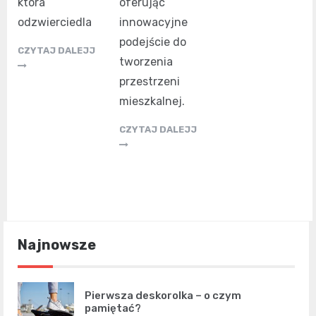
oferując
która
innowacyjne
odzwierciedla
podejście do
CZYTAJ DALEJJ
tworzenia
przestrzeni
mieszkalnej.
CZYTAJ DALEJJ
Najnowsze
Pierwsza deskorolka – o czym
pamiętać?