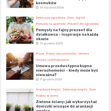
kosmyków
10 stycznia 2026
Dekoracja ogrodowa
Dom
Ogród
Pomysły na upominki
Prezent dla ogrodnika
Pomysły na fajny prezent dla
działkowca – inspiracje na każdą
okazję
13 grudnia 2025
Praca
Prawo nieruchomości
Umowy
Umowy cywilnoprawne
Umowa przedwstępna kupna
nieruchomości – kiedy może być
nieważna?
11 grudnia 2025
Aranżacja wnętrz
Dekoracje wnętrz
Dom
Rośliny w domu
Zielone ściany: jak wykorzystać
doniczki wiszące do aranżacji
wnętrz