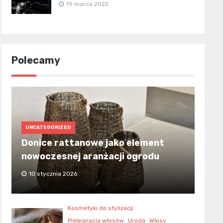
19 marca 2022
Polecamy
UNCATEGORIZED
Donice rattanowe jako element
nowoczesnej aranżacji ogrodu
10 stycznia 2026
Kosmetyki do stylizacji
Pielęgnacja włosów
Uroda
Włosy