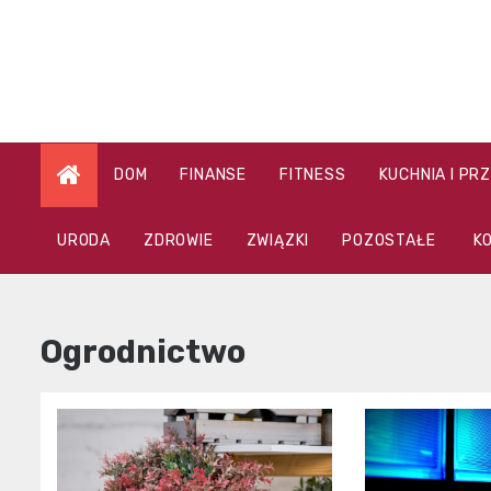
Skip
to
content
DOM
FINANSE
FITNESS
KUCHNIA I PR
URODA
ZDROWIE
ZWIĄZKI
POZOSTAŁE
K
Ogrodnictwo