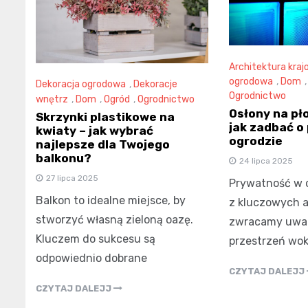
Architektura kraj
ogrodowa
,
Dom
Dekoracja ogrodowa
,
Dekoracje
Ogrodnictwo
wnętrz
,
Dom
,
Ogród
,
Ogrodnictwo
Osłony na pł
Skrzynki plastikowe na
jak zadbać o
kwiaty – jak wybrać
ogrodzie
najlepsze dla Twojego
balkonu?
24 lipca 2025
27 lipca 2025
Prywatność w o
Balkon to idealne miejsce, by
z kluczowych a
stworzyć własną zieloną oazę.
zwracamy uwag
Kluczem do sukcesu są
przestrzeń wok
odpowiednio dobrane
CZYTAJ DALEJJ
CZYTAJ DALEJJ