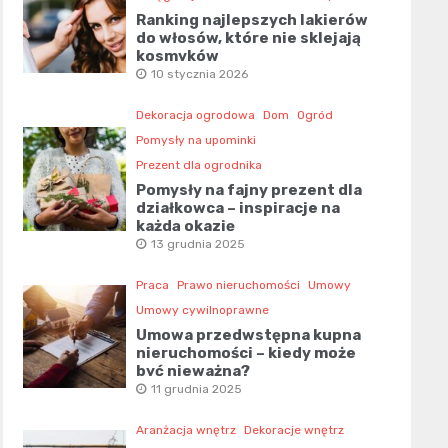
Ranking najlepszych lakierów
do włosów, które nie sklejają
kosmyków
10 stycznia 2026
Dekoracja ogrodowa
Dom
Ogród
Pomysły na upominki
Prezent dla ogrodnika
Pomysły na fajny prezent dla
działkowca – inspiracje na
każdą okazję
13 grudnia 2025
Praca
Prawo nieruchomości
Umowy
Umowy cywilnoprawne
Umowa przedwstępna kupna
nieruchomości – kiedy może
być nieważna?
11 grudnia 2025
Aranżacja wnętrz
Dekoracje wnętrz