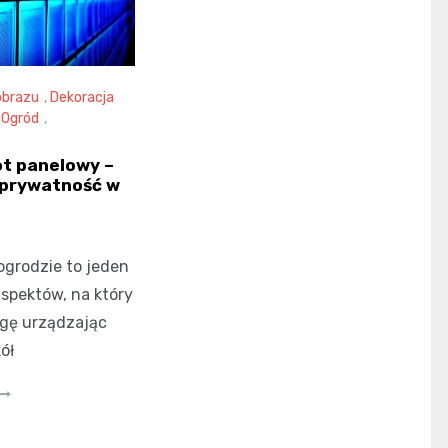
obrazu
,
Dekoracja
,
Ogród
,
ot panelowy –
 prywatność w
grodzie to jeden
spektów, na który
ę urządzając
ół