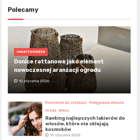
Polecamy
UNCATEGORIZED
Donice rattanowe jako element
nowoczesnej aranżacji ogrodu
10 stycznia 2026
Kosmetyki do stylizacji
Pielęgnacja włosów
Uroda
Włosy
Ranking najlepszych lakierów do
włosów, które nie sklejają
kosmyków
10 stycznia 2026