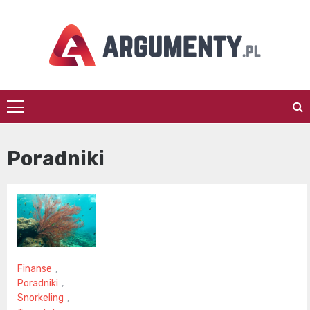
Skip
to
content
argumenty.pl
Poradniki
Finanse
,
Poradniki
,
Snorkeling
,