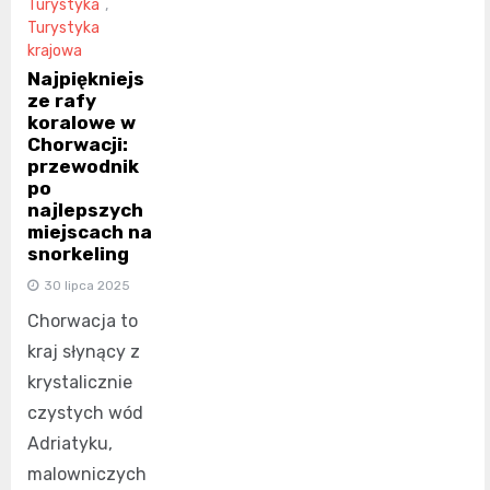
Turystyka
,
Turystyka
krajowa
Najpiękniejs
ze rafy
koralowe w
Chorwacji:
przewodnik
po
najlepszych
miejscach na
snorkeling
30 lipca 2025
Chorwacja to
kraj słynący z
krystalicznie
czystych wód
Adriatyku,
malowniczych