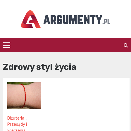
Skip
to
content
argumenty.pl
Zdrowy styl życia
Biżuteria
,
Przesądy i
wierzenia
,