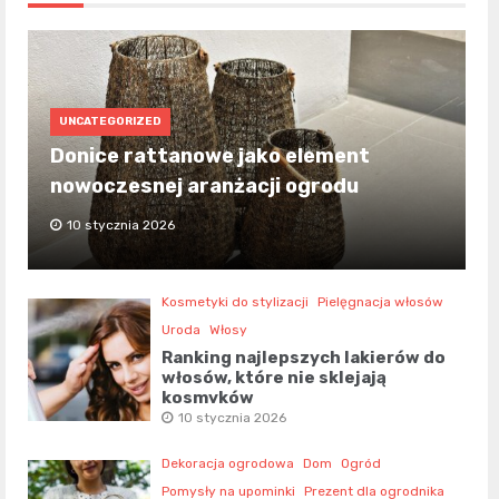
UNCATEGORIZED
Donice rattanowe jako element
nowoczesnej aranżacji ogrodu
10 stycznia 2026
Kosmetyki do stylizacji
Pielęgnacja włosów
Uroda
Włosy
Ranking najlepszych lakierów do
włosów, które nie sklejają
kosmyków
10 stycznia 2026
Dekoracja ogrodowa
Dom
Ogród
Pomysły na upominki
Prezent dla ogrodnika