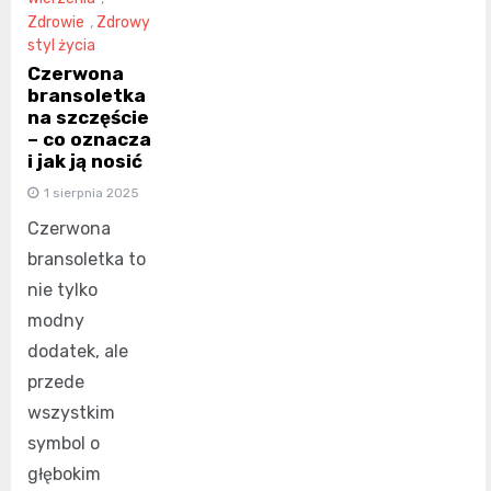
Zdrowie
,
Zdrowy
styl życia
Czerwona
bransoletka
na szczęście
– co oznacza
i jak ją nosić
1 sierpnia 2025
Czerwona
bransoletka to
nie tylko
modny
dodatek, ale
przede
wszystkim
symbol o
głębokim