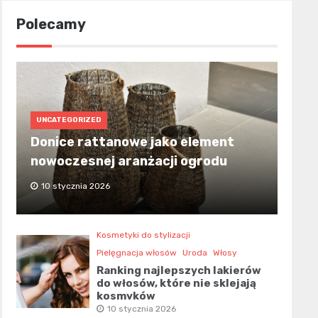
Polecamy
UNCATEGORIZED
Donice rattanowe jako element
nowoczesnej aranżacji ogrodu
10 stycznia 2026
Kosmetyki do stylizacji
Pielęgnacja włosów
Uroda
Włosy
Ranking najlepszych lakierów
do włosów, które nie sklejają
kosmyków
10 stycznia 2026