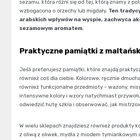
sezamu, która różni się od tej, którą znamy z po
wzbogacona o orzechy lub migdały.
Ten tradyc
arabskich wpływów na wyspie, zachwyca ak
sezamowym aromatem
.
Praktyczne pamiątki z maltańs
Jeśli preferujesz pamiątki, które znajdą prakt
również coś dla ciebie. Kolorowe, ręcznie dmucha
również funkcjonalne przedmioty – wazony, misy c
intensywne kolory i wzory natychmiast przywołu
odwiedzić hutę szkła i obserwować, jak mistrzo
W wielu sklepach znajdziesz również produkty 
z oliwą z oliwek, mydła z miodem tymiankowym c