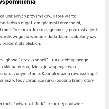
 wspomnienia
ilka unikalnych przysmaków, które warto
 maltańska nugat z migdałami i orzechami,
ami. Ta słodka, lekko ciągnąca się przekąska jest
waniliowego po wersje z dodatkiem czekolady czy
prezent dla bliskich.
 „għasel” oraz „kannoli” – rurki z chrupiącego
u sklepach znajdziesz je w specjalnych
ienaruszonym stanie. Kannoli można również kupić
ziesz wtedy chrupiące rurki i osobno krem, który
kach „ħelwa tat-Tork” – słodkiej chałwie z