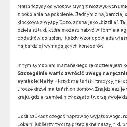
Maltańczycy od wieków słyną z niezwykłych umie
z pokolenia na pokolenie. Jednym z najbardziej
klockowa z wyspy Gozo, znana jako „bizzilla”. T
dzieła sztuki, które możesz nabyć w formie ele
dodatków do ubioru. Każdy wzór opowiada własn
najbardziej wymagających koneserów.
Innym symbolem maltańskiego rękodzieła jest k
Szczególnie warto zwrócić uwagę na ręcznie
symbole Malty
– krzyż maltański, tradycyjne ł
urocze drzwi maltańskich domów. Znajdziesz je w
kraju, gdzie rzemieślnicy często tworzą swoje d
Jeśli szukasz czegoś naprawdę wyjątkowego, roz
Lokalni jubilerzy tworzą przepiękne naszyjniki, br