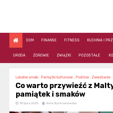
Skip
to
content
DOM
FINANSE
FITNESS
KUCHNIA I PR
URODA
ZDROWIE
ZWIĄZKI
POZOSTAŁE
K
Lokalne smaki
,
Pamiątki kulturowe
,
Podróże
,
Zwiedzanie
Co warto przywieźć z Malty
pamiątek i smaków
18 lipca 2025
Anna Bystrzanowska