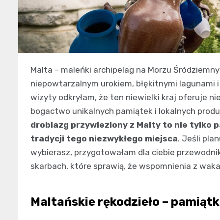
Malta – maleńki archipelag na Morzu Śródziemny
niepowtarzalnym urokiem, błękitnymi lagunami i 
wizyty odkryłam, że ten niewielki kraj oferuje ni
bogactwo unikalnych pamiątek i lokalnych prod
drobiazg przywieziony z Malty to nie tylko 
tradycji tego niezwykłego miejsca
. Jeśli pl
wybierasz, przygotowałam dla ciebie przewodni
skarbach, które sprawią, że wspomnienia z wakac
Maltańskie rękodzieło – pamiątk