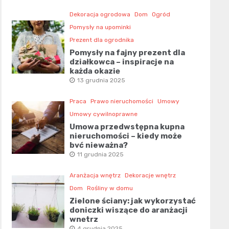
Dekoracja ogrodowa
Dom
Ogród
Pomysły na upominki
Prezent dla ogrodnika
Pomysły na fajny prezent dla
działkowca – inspiracje na
każdą okazję
13 grudnia 2025
Praca
Prawo nieruchomości
Umowy
Umowy cywilnoprawne
Umowa przedwstępna kupna
nieruchomości – kiedy może
być nieważna?
11 grudnia 2025
Aranżacja wnętrz
Dekoracje wnętrz
Dom
Rośliny w domu
Zielone ściany: jak wykorzystać
doniczki wiszące do aranżacji
wnętrz
4 grudnia 2025