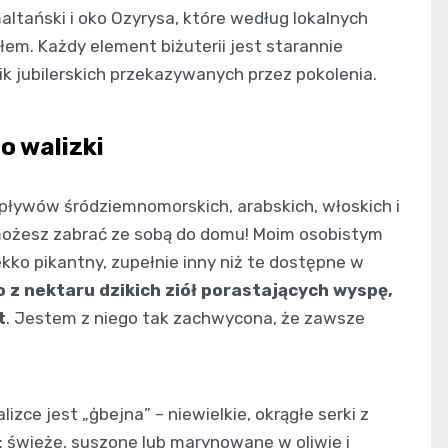
ltański i oko Ozyrysa, które według lokalnych
łem. Każdy element biżuterii jest starannie
k jubilerskich przekazywanych przez pokolenia.
o walizki
ływów śródziemnomorskich, arabskich, włoskich i
 możesz zabrać ze sobą do domu! Moim osobistym
kko pikantny, zupełnie inny niż te dostępne w
z nektaru dzikich ziół porastających wyspę,
t
. Jestem z niego tak zachwycona, że zawsze
ce jest „ġbejna” – niewielkie, okrągłe serki z
 świeże, suszone lub marynowane w oliwie i