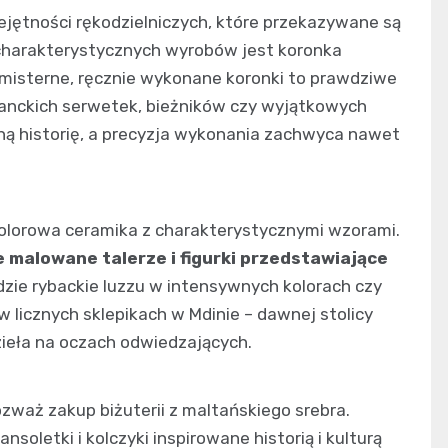
jętności rękodzielniczych, które przekazywane są
 charakterystycznych wyrobów jest koronka
e misterne, ręcznie wykonane koronki to prawdziwe
ganckich serwetek, bieżników czy wyjątkowych
ą historię, a precyzja wykonania zachwyca nawet
olorowa ceramika z charakterystycznymi wzorami.
 malowane talerze i figurki przedstawiające
odzie rybackie luzzu w intensywnych kolorach czy
 licznych sklepikach w Mdinie – dawnej stolicy
zieła na oczach odwiedzających.
waż zakup biżuterii z maltańskiego srebra.
ansoletki i kolczyki inspirowane historią i kulturą