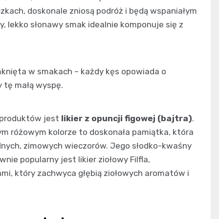
iczkach, doskonale zniosą podróż i będą wspaniałym
, lekko słonawy smak idealnie komponuje się z
mknięta w smakach – każdy kęs opowiada o
y tę małą wyspę.
 produktów jest
likier z opuncji figowej (bajtra)
.
ym różowym kolorze to doskonała pamiątka, która
odnych, zimowych wieczorów. Jego słodko-kwaśny
ie popularny jest likier ziołowy Filfla,
ami, który zachwyca głębią ziołowych aromatów i