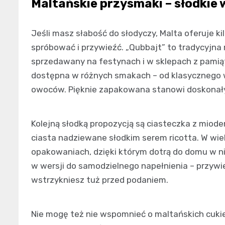
Maltańskie przysmaki – słodkie
Jeśli masz słabość do słodyczy, Malta oferuje k
spróbować i przywieźć. „Qubbajt” to tradycyjna
sprzedawany na festynach i w sklepach z pamiątk
dostępna w różnych smakach – od klasycznego 
owoców. Pięknie zapakowana stanowi doskonały 
Kolejną słodką propozycją są ciasteczka z miodem
ciasta nadziewane słodkim serem ricotta. W wiel
opakowaniach, dzięki którym dotrą do domu w n
w wersji do samodzielnego napełnienia – przywie
wstrzykniesz tuż przed podaniem.
Nie mogę też nie wspomnieć o maltańskich cukier