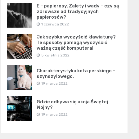
E – papierosy. Zalety i wady – czy są
zdrowsze od tradycyjnych
papierosów?
1 czerwca 2022
Jak szybko wyczyścić klawiaturę?
Te sposoby pomogą wyczyścić
ważną część komputera!
5 kwietnia 2022
Charakterystyka kota perskiego –
szynszylowego.
19 marca 2022
Gdzie odbywa się akcja Świętej
Wojny?
19 marca 2022