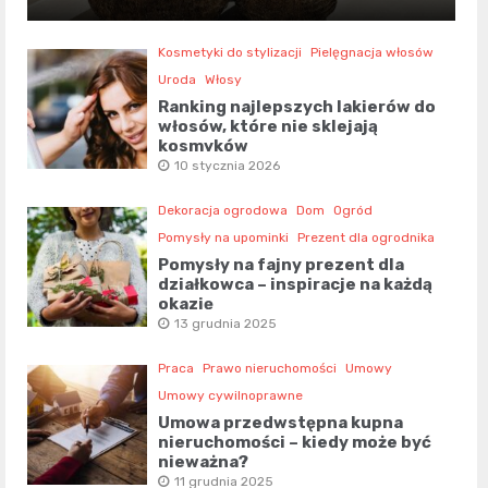
Kosmetyki do stylizacji
Pielęgnacja włosów
Uroda
Włosy
Ranking najlepszych lakierów do
włosów, które nie sklejają
kosmyków
10 stycznia 2026
Dekoracja ogrodowa
Dom
Ogród
Pomysły na upominki
Prezent dla ogrodnika
Pomysły na fajny prezent dla
działkowca – inspiracje na każdą
okazję
13 grudnia 2025
Praca
Prawo nieruchomości
Umowy
Umowy cywilnoprawne
Umowa przedwstępna kupna
nieruchomości – kiedy może być
nieważna?
11 grudnia 2025