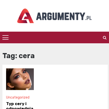
Skip
to
content
argumenty.pl
Tag:
cera
Uncategorized
Typ cery i
odpowiednia