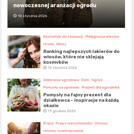
nowoczesnej aranżacji ogrodu
10 stycznia 2026
Kosmetyki do stylizacji
Pielęgnacja włosów
Uroda
Włosy
Ranking najlepszych lakierów do
włosów, które nie sklejają
kosmyków
10 stycznia 2026
Dekoracja ogrodowa
Dom
Ogród
Pomysły na upominki
Prezent dla ogrodnika
Pomysły na fajny prezent dla
działkowca – inspiracje na każdą
okazję
13 grudnia 2025
Praca
Prawo nieruchomości
Umowy
Umowy cywilnoprawne