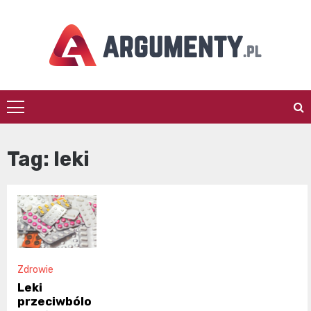
Skip
to
content
argumenty.pl
Tag:
leki
Zdrowie
Leki
przeciwbólo