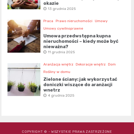
okazję
13 grudnia 2025
Praca
Prawo nieruchomości
Umowy
Umowy cywilnoprawne
Umowa przedwstępna kupna
nieruchomości – kiedy może być
nieważna?
11 grudnia 2025
Aranżacja wnętrz
Dekoracje wnętrz
Dom
Rośliny w domu
Zielone ściany: jak wykorzystać
doniczki wiszące do aranżacji
wnętrz
4 grudnia 2025
COPYRIGHT © - WSZYSTKIE PRAWA ZASTRZEŻONE