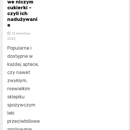
we niczym
cukierki –
czyli ich
nadużywani
e
13 kwietnia
2022
Popularne i
dostępne w
każdej aptece,
czy nawet
zwykłym,
niewielkim
sklepiku
spożywczym
leki
przeciwbólowe
spożywane