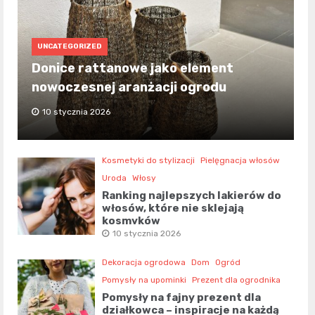
UNCATEGORIZED
Donice rattanowe jako element
nowoczesnej aranżacji ogrodu
10 stycznia 2026
Kosmetyki do stylizacji
Pielęgnacja włosów
Uroda
Włosy
Ranking najlepszych lakierów do
włosów, które nie sklejają
kosmyków
10 stycznia 2026
Dekoracja ogrodowa
Dom
Ogród
Pomysły na upominki
Prezent dla ogrodnika
Pomysły na fajny prezent dla
działkowca – inspiracje na każdą