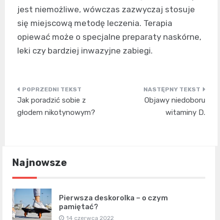
jest niemożliwe, wówczas zazwyczaj stosuje
się miejscową metodę leczenia. Terapia
opiewać może o specjalne preparaty naskórne,
leki czy bardziej inwazyjne zabiegi.
Nawigacja
Jak poradzić sobie z
Objawy niedoboru
wpisu
głodem nikotynowym?
witaminy D.
Najnowsze
Pierwsza deskorolka – o czym
pamiętać?
14 czerwca 2022