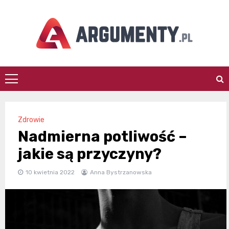
Skip
to
content
argumenty.pl
Zdrowie
Nadmierna potliwość –
jakie są przyczyny?
10 kwietnia 2022
Anna Bystrzanowska