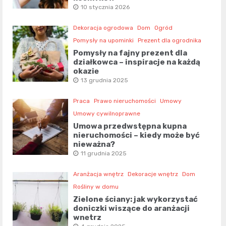
10 stycznia 2026
Dekoracja ogrodowa
Dom
Ogród
Pomysły na upominki
Prezent dla ogrodnika
Pomysły na fajny prezent dla
działkowca – inspiracje na każdą
okazję
13 grudnia 2025
Praca
Prawo nieruchomości
Umowy
Umowy cywilnoprawne
Umowa przedwstępna kupna
nieruchomości – kiedy może być
nieważna?
11 grudnia 2025
Aranżacja wnętrz
Dekoracje wnętrz
Dom
Rośliny w domu
Zielone ściany: jak wykorzystać
doniczki wiszące do aranżacji
wnętrz