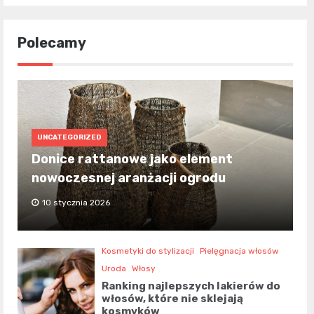
Polecamy
UNCATEGORIZED
Donice rattanowe jako element
nowoczesnej aranżacji ogrodu
10 stycznia 2026
Kosmetyki do stylizacji
Pielęgnacja włosów
Uroda
Włosy
Ranking najlepszych lakierów do
włosów, które nie sklejają
kosmyków