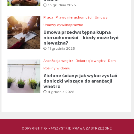
13 grudnia 2025
Praca
Prawo nieruchomości
Umowy
Umowy cywilnoprawne
Umowa przedwstępna kupna
nieruchomości – kiedy może być
nieważna?
11 grudnia 2025
Aranżacja wnętrz
Dekoracje wnętrz
Dom
Rośliny w domu
Zielone ściany: jak wykorzystać
doniczki wiszące do aranżacji
wnętrz
4 grudnia 2025
COPYRIGHT © - WSZYSTKIE PRAWA ZASTRZEŻONE