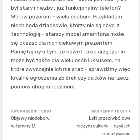
był stary i niezbyt już funkcjonalny telefon?
Wbrew pozorom – wielu osobom. Przykładem
niech będą dziadkowie, którzy nie są obyci z
technologią – starszy model smartfona może
się okazać dla nich ciekawym prezentem.
Pamiętajmy o tym, że nawet takie urządzenie
może być także dla wielu osób luksusem, na
które zwyczajnie ich nie stać – sprawdźmy więc
lokalne ogłoszenia zbiórek czy datków na rzecz
pomocy ubogim rodzinom.
Nawigacja
Objawy niedoboru
Leki przeciwbólowe
wpisu
witaminy D.
niczym cukierki – czyli ich
nadużywanie