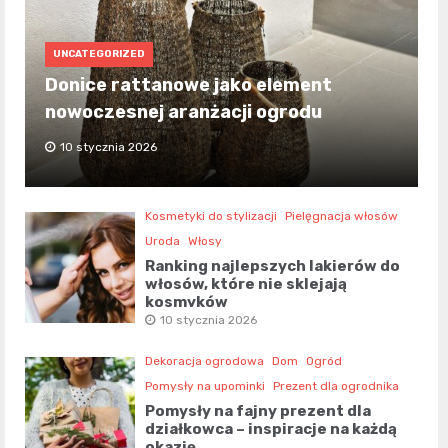
UNCATEGORIZED
Donice rattanowe jako element
nowoczesnej aranżacji ogrodu
10 stycznia 2026
Kosmetyki do stylizacji
Pielęgnacja włosów
Uroda
Włosy
Ranking najlepszych lakierów do
włosów, które nie sklejają
kosmyków
10 stycznia 2026
Dekoracja ogrodowa
Dom
Ogród
Pomysły na upominki
Prezent dla ogrodnika
Pomysły na fajny prezent dla
działkowca – inspiracje na każdą
okazję