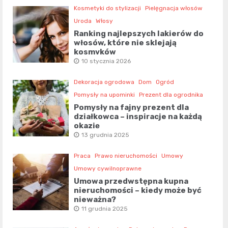
Kosmetyki do stylizacji
Pielęgnacja włosów
Uroda
Włosy
Ranking najlepszych lakierów do
włosów, które nie sklejają
kosmyków
10 stycznia 2026
Dekoracja ogrodowa
Dom
Ogród
Pomysły na upominki
Prezent dla ogrodnika
Pomysły na fajny prezent dla
działkowca – inspiracje na każdą
okazję
13 grudnia 2025
Praca
Prawo nieruchomości
Umowy
Umowy cywilnoprawne
Umowa przedwstępna kupna
nieruchomości – kiedy może być
nieważna?
11 grudnia 2025