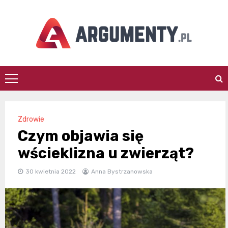
Skip
to
content
argumenty.pl
Zdrowie
Czym objawia się
wścieklizna u zwierząt?
30 kwietnia 2022
Anna Bystrzanowska