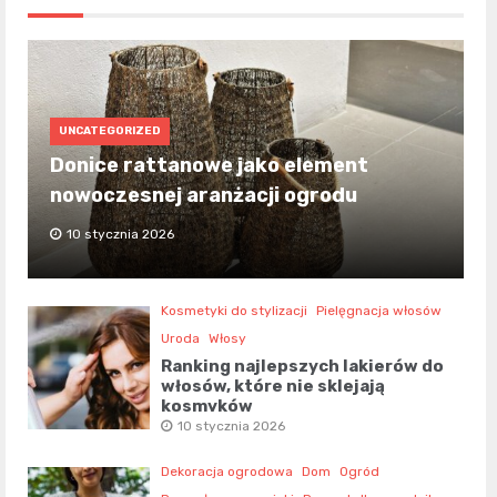
UNCATEGORIZED
Donice rattanowe jako element
nowoczesnej aranżacji ogrodu
10 stycznia 2026
Kosmetyki do stylizacji
Pielęgnacja włosów
Uroda
Włosy
Ranking najlepszych lakierów do
włosów, które nie sklejają
kosmyków
10 stycznia 2026
Dekoracja ogrodowa
Dom
Ogród