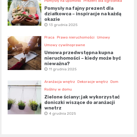
Pomysły na upominki
Prezent dla ogrodnika
Pomysły na fajny prezent dla
działkowca – inspiracje na każdą
okazję
13 grudnia 2025
Praca
Prawo nieruchomości
Umowy
Umowy cywilnoprawne
Umowa przedwstępna kupna
nieruchomości – kiedy może być
nieważna?
11 grudnia 2025
Aranżacja wnętrz
Dekoracje wnętrz
Dom
Rośliny w domu
Zielone ściany: jak wykorzystać
doniczki wiszące do aranżacji
wnętrz
4 grudnia 2025