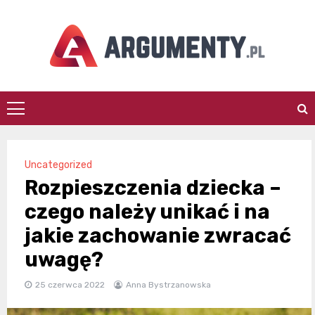
Skip
to
content
argumenty.pl
Uncategorized
Rozpieszczenia dziecka –
czego należy unikać i na
jakie zachowanie zwracać
uwagę?
25 czerwca 2022
Anna Bystrzanowska