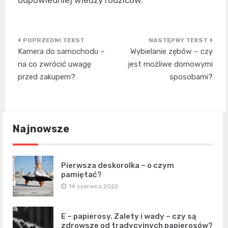
odpowiedniej wiedzy rodziców.
Nawigacja
Kamera do samochodu –
Wybielanie zębów – czy
wpisu
na co zwrócić uwagę
jest możliwe domowymi
przed zakupem?
sposobami?
Najnowsze
Pierwsza deskorolka – o czym
pamiętać?
14 czerwca 2022
E – papierosy. Zalety i wady – czy są
zdrowsze od tradycyjnych papierosów?